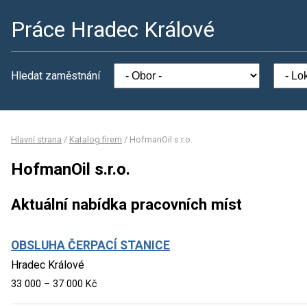
Práce Hradec Králové
Hledat zaměstnání
Hlavní strana
/
Katalog firem
/
HofmanOil s.r.o.
HofmanOil s.r.o.
Aktuální nabídka pracovních míst
OBSLUHA ČERPACÍ STANICE
Hradec Králové
33 000 – 37 000 Kč