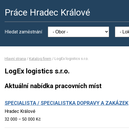
Práce Hradec Králové
Hledat zaměstnání
Hlavní strana
/
Katalog firem
/
LogEx logistics s.r.o.
LogEx logistics s.r.o.
Aktuální nabídka pracovních míst
SPECIALISTA / SPECIALISTKA DOPRAVY A ZAKÁZEK
Hradec Králové
32 000 – 50 000 Kč