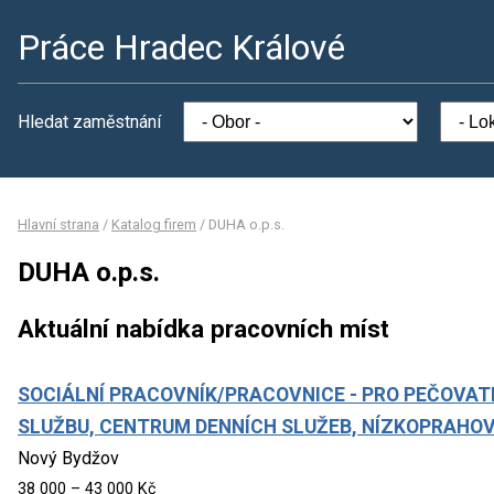
Práce Hradec Králové
Hledat zaměstnání
Hlavní strana
/
Katalog firem
/
DUHA o.p.s.
DUHA o.p.s.
Aktuální nabídka pracovních míst
SOCIÁLNÍ PRACOVNÍK/PRACOVNICE - PRO PEČOVAT
SLUŽBU, CENTRUM DENNÍCH SLUŽEB, NÍZKOPRAHOV
Nový Bydžov
38 000 – 43 000 Kč