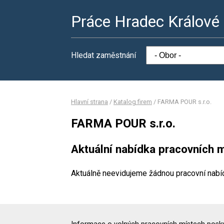
Práce Hradec Králové
Hledat zaměstnání
Hlavní strana
/
Katalog firem
/
FARMA POUR s.r.o.
FARMA POUR s.r.o.
Aktuální nabídka pracovních m
Aktuálně neevidujeme žádnou pracovní nabí