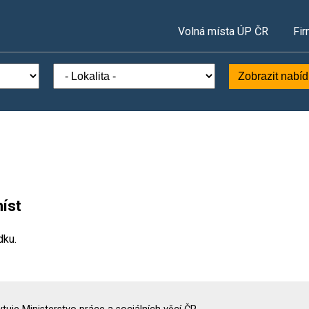
Volná místa ÚP ČR
Fir
Zobrazit nabí
íst
dku.