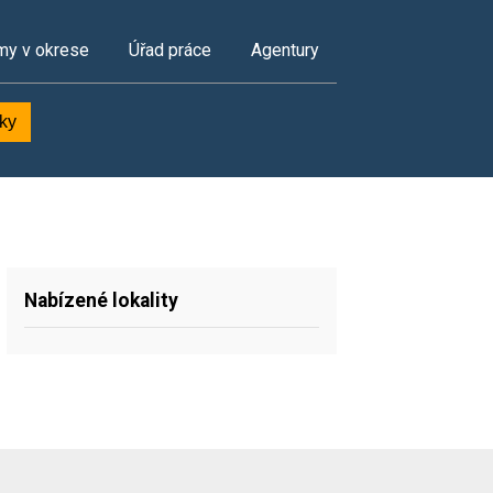
my v okrese
Úřad práce
Agentury
dky
Nabízené lokality