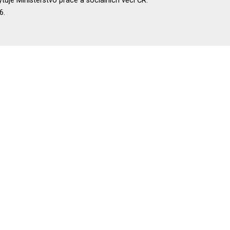
uje Ministerstvo práce a sociálních věcí ČR.
6.