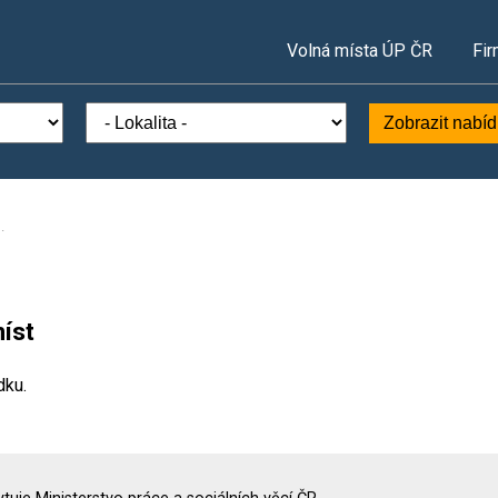
Volná místa ÚP ČR
Fir
Zobrazit nabí
.
íst
dku.