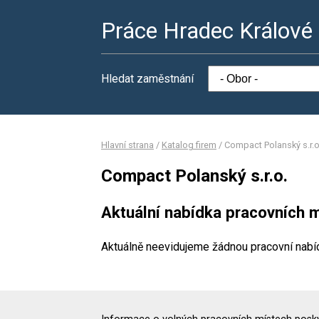
Práce Hradec Králové
Hledat zaměstnání
Hlavní strana
/
Katalog firem
/
Compact Polanský s.r.o
Compact Polanský s.r.o.
Aktuální nabídka pracovních m
Aktuálně neevidujeme žádnou pracovní nabí