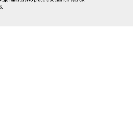
uje Ministerstvo práce a sociálních věcí ČR.
6.