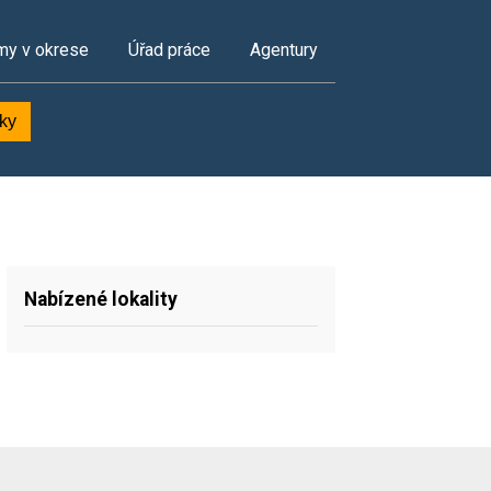
my v okrese
Úřad práce
Agentury
dky
Nabízené lokality