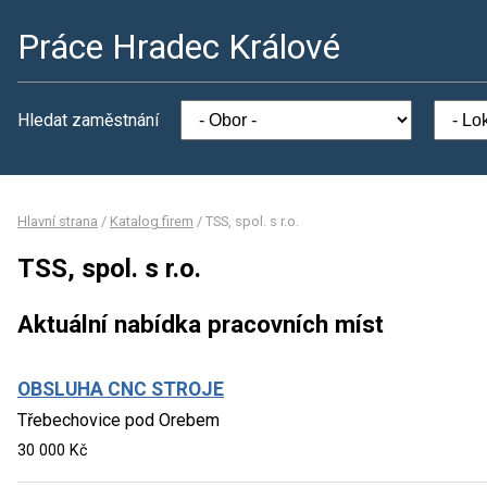
Práce Hradec Králové
Hledat zaměstnání
Hlavní strana
/
Katalog firem
/
TSS, spol. s r.o.
TSS, spol. s r.o.
Aktuální nabídka pracovních míst
OBSLUHA CNC STROJE
Třebechovice pod Orebem
30 000 Kč