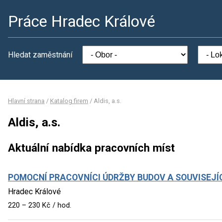
Práce Hradec Králové
Hledat zaměstnání
Hlavní strana
/
Katalog firem
/
Aldis, a.s.
Aldis, a.s.
Aktuální nabídka pracovních míst
POMOCNÍ PRACOVNÍCI ÚDRŽBY BUDOV A SOUVISEJÍ
Hradec Králové
220 – 230 Kč / hod.