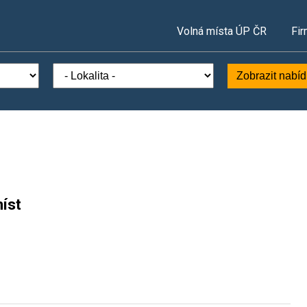
Volná místa ÚP ČR
Fir
Zobrazit nabí
íst