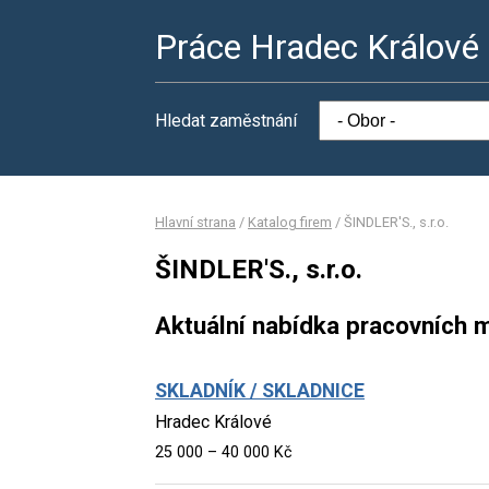
Práce Hradec Králové
Hledat zaměstnání
Hlavní strana
/
Katalog firem
/
ŠINDLER'S., s.r.o.
ŠINDLER'S., s.r.o.
Aktuální nabídka pracovních m
SKLADNÍK / SKLADNICE
Hradec Králové
25 000 – 40 000 Kč