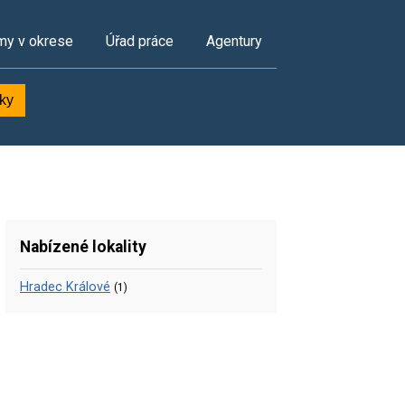
my v okrese
Úřad práce
Agentury
dky
Nabízené lokality
Hradec Králové
(1)