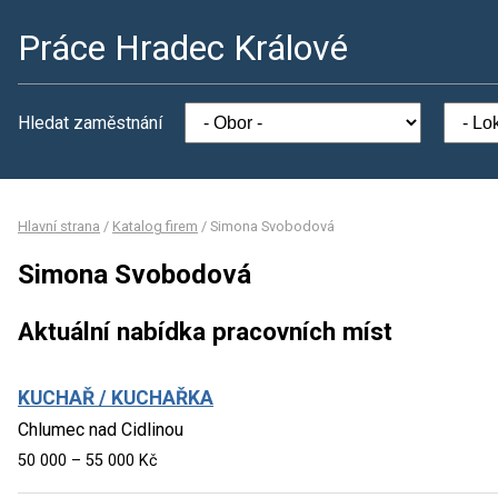
Práce Hradec Králové
Hledat zaměstnání
Hlavní strana
/
Katalog firem
/
Simona Svobodová
Simona Svobodová
Aktuální nabídka pracovních míst
KUCHAŘ / KUCHAŘKA
Chlumec nad Cidlinou
50 000 – 55 000 Kč