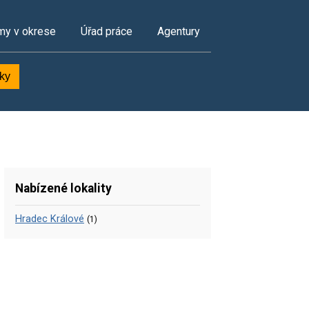
my v okrese
Úřad práce
Agentury
dky
Nabízené lokality
Hradec Králové
(1)