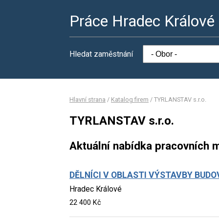
Práce Hradec Králové
Hledat zaměstnání
Hlavní strana
/
Katalog firem
/
TYRLANSTAV s.r.o.
TYRLANSTAV s.r.o.
Aktuální nabídka pracovních m
DĚLNÍCI V OBLASTI VÝSTAVBY BUDO
Hradec Králové
22 400 Kč