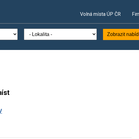
Volná místa ÚP ČR
Fir
Zobrazit nabí
íst
V