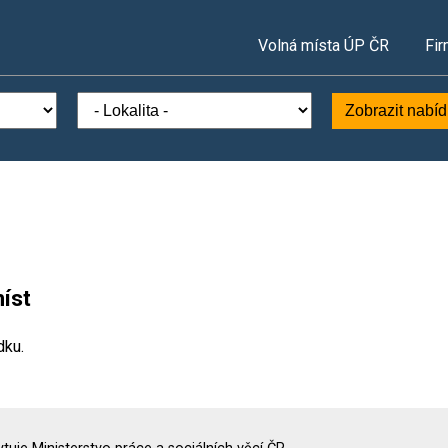
Volná místa ÚP ČR
Fir
Zobrazit nabí
íst
dku.