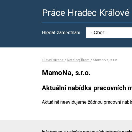
Práce Hradec Králové
Hledat zaměstnání
Hlavní strana
/
Katalog firem
/
MamoNa, s.r.o.
MamoNa, s.r.o.
Aktuální nabídka pracovních m
Aktuálně neevidujeme žádnou pracovní nabí