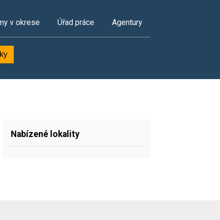
my v okrese
Úřad práce
Agentury
dky
Nabízené lokality