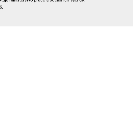
uje Ministerstvo práce a sociálních věcí ČR.
6.