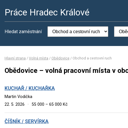
Práce Hradec Králové
Hledat zaměstnání
Hlavní strana
/
Volná místa
/
Obědovice
/
Obchod a cestovní ruch
Obědovice – volná pracovní místa v ob
KUCHAŘ / KUCHAŘKA
Martin Vodička
22. 5. 2026
·
55 000 – 65 000 Kč
ČÍŠNÍK / SERVÍRKA