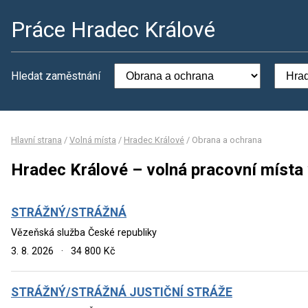
Práce Hradec Králové
Hledat zaměstnání
Hlavní strana
/
Volná místa
/
Hradec Králové
/
Obrana a ochrana
Hradec Králové – volná pracovní místa
STRÁŽNÝ/STRÁŽNÁ
Vězeňská služba České republiky
3. 8. 2026
·
34 800 Kč
STRÁŽNÝ/STRÁŽNÁ JUSTIČNÍ STRÁŽE