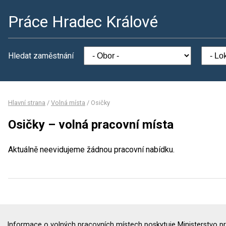
Práce Hradec Králové
Hledat zaměstnání
Hlavní strana
/
Volná místa
/
Osičky
Osičky – volná pracovní místa
Aktuálně neevidujeme žádnou pracovní nabídku.
Informace o volných pracovních místech poskytuje Ministerstvo pr