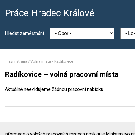
Práce Hradec Králové
Hledat zaměstnání
Hlavní strana
/
Volná místa
/
Radíkovice
Radíkovice – volná pracovní místa
Aktuálně neevidujeme žádnou pracovní nabídku.
Informace o volných pracovních místech poskytuje Ministerstvo pr