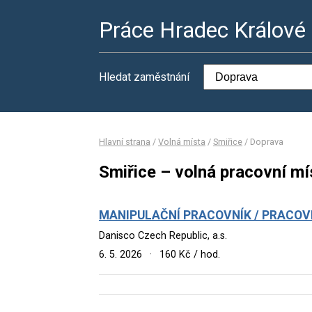
Práce Hradec Králové
Hledat zaměstnání
Hlavní strana
/
Volná místa
/
Smiřice
/
Doprava
Smiřice – volná pracovní m
MANIPULAČNÍ PRACOVNÍK / PRACOVN
Danisco Czech Republic, a.s.
6. 5. 2026
·
160 Kč / hod.