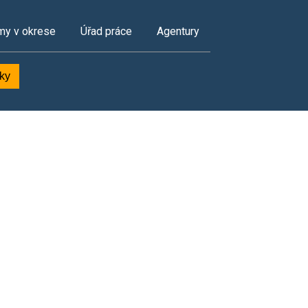
my v okrese
Úřad práce
Agentury
dky