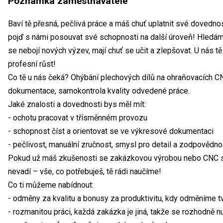
Poznámka zaměstnavatele
Baví tě přesná, pečlivá práce a máš chuť uplatnit své dovedno
pojď s námi posouvat své schopnosti na další úroveň! Hledám
se nebojí nových výzev, mají chuť se učit a zlepšovat. U nás t
profesní růst!
Co tě u nás čeká? Ohýbání plechových dílů na ohraňovacích C
dokumentace, samokontrola kvality odvedené práce.
Jaké znalosti a dovednosti bys měl mít:
- ochotu pracovat v třísměnném provozu
- schopnost číst a orientovat se ve výkresové dokumentaci
- pečlivost, manuální zručnost, smysl pro detail a zodpovědn
Pokud už máš zkušenosti se zakázkovou výrobou nebo CNC stro
nevadí – vše, co potřebuješ, tě rádi naučíme!
Co ti můžeme nabídnout:
- odměny za kvalitu a bonusy za produktivitu, kdy odměníme t
- rozmanitou práci, každá zakázka je jiná, takže se rozhodně 