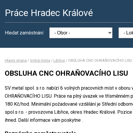
Práce Hradec Králové
Hledat zaměstnání
Hlavní strana
/
Volná místa
/
Libřice
/
OBSLUHA CNC OHRAŇOVACÍHO LISU
OBSLUHA CNC OHRAŇOVACÍHO LISU
SV metal spol. s r.o. nabízí 6 volných pracovních míst v obo
OHRAŇOVACÍHO LISU. Práce na plný úvazek ve třísměnném p
180 Kč/hod. Minimální požadované vzdělání je Střední odborn
spol.s r.o. - provozovna Libřice, okres Hradec Králové. Pozic
ihned. Další informace vám poskytne .