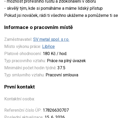
- možnost profesního růstu a zdokonalení v oboru
- skvělý tým, kde si pomáháme a máme lidský přístup
Pokud jsi nováček, rádi ti všechno ukážeme a pomůžeme ti se 
Informace o pracovním místě
Zaměstnavatel:
SV metal spol. s r.o.
Místo výkonu práce:
Libřice
Platové ohodnocení:
180 Kč / hod.
Typ pracovního vztahu:
Práce na plný úvazek
Minimální počet hodin týdně:
37.5
Typ smluvního vztahu:
Pracovní smlouva
První kontakt
Kontaktní osoba:
Referenční číslo ÚP:
17826630707
Poslední aktualizace:
15. 6. 2026