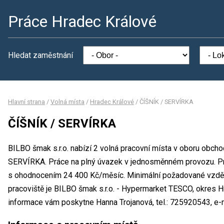
Práce Hradec Králové
Hledat zaměstnání
Hlavní strana
/
Volná místa
/
Hradec Králové
/
ČÍŠNÍK / SERVÍRKA
ČÍŠNÍK / SERVÍRKA
BILBO šmak s.r.o. nabízí 2 volná pracovní místa v oboru obcho
SERVÍRKA. Práce na plný úvazek v jednosměnném provozu. Pr
s ohodnocením 24 400 Kč/měsíc. Minimální požadované vzdělán
pracoviště je BILBO šmak s.r.o. - Hypermarket TESCO, okres H
informace vám poskytne Hanna Trojanová, tel.: 725920543, e-