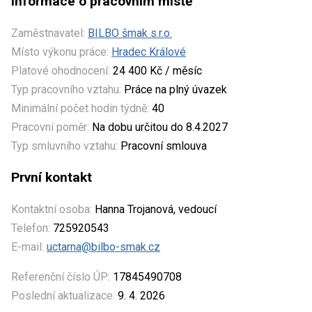
Informace o pracovním místě
Zaměstnavatel:
BILBO šmak s.r.o.
Místo výkonu práce:
Hradec Králové
Platové ohodnocení:
24 400 Kč / měsíc
Typ pracovního vztahu:
Práce na plný úvazek
Minimální počet hodin týdně:
40
Pracovní poměr:
Na dobu určitou do 8.4.2027
Typ smluvního vztahu:
Pracovní smlouva
První kontakt
Kontaktní osoba:
Hanna Trojanová, vedoucí
Telefon:
725920543
E-mail:
uctarna@bilbo-smak.cz
Referenční číslo ÚP:
17845490708
Poslední aktualizace:
9. 4. 2026