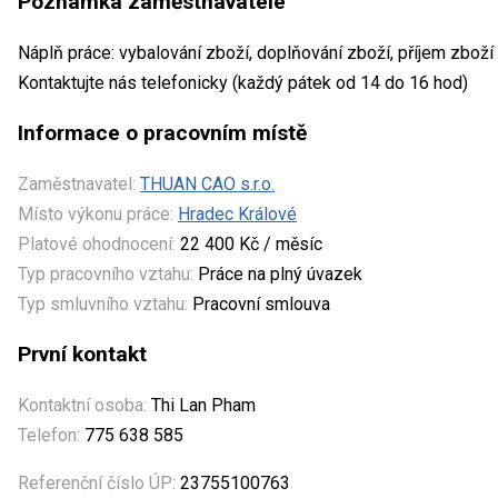
Poznámka zaměstnavatele
Náplň práce: vybalování zboží, doplňování zboží, příjem zboží
Kontaktujte nás telefonicky (každý pátek od 14 do 16 hod)
Informace o pracovním místě
Zaměstnavatel:
THUAN CAO s.r.o.
Místo výkonu práce:
Hradec Králové
Platové ohodnocení:
22 400 Kč / měsíc
Typ pracovního vztahu:
Práce na plný úvazek
Typ smluvního vztahu:
Pracovní smlouva
První kontakt
Kontaktní osoba:
Thi Lan Pham
Telefon:
775 638 585
Referenční číslo ÚP:
23755100763