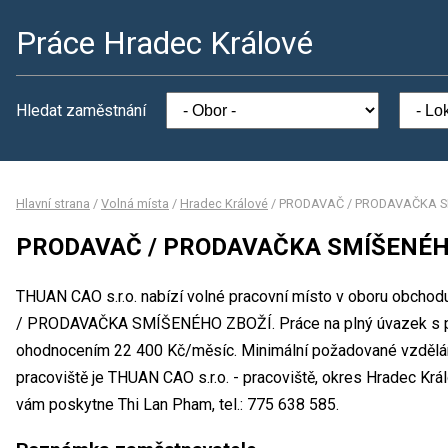
Práce Hradec Králové
Hledat zaměstnání
Hlavní strana
/
Volná místa
/
Hradec Králové
/
PRODAVAČ / PRODAVAČKA S
PRODAVAČ / PRODAVAČKA SMÍŠENÉH
THUAN CAO s.r.o. nabízí volné pracovní místo v oboru obcho
/ PRODAVAČKA SMÍŠENÉHO ZBOŽÍ. Práce na plný úvazek s pr
ohodnocením 22 400 Kč/měsíc. Minimální požadované vzdělání
pracoviště je THUAN CAO s.r.o. - pracoviště, okres Hradec Krá
vám poskytne Thi Lan Pham, tel.: 775 638 585.