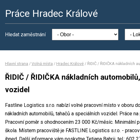
Práce Hradec Králové
Hledat zaměstnání
Hlavní strana
/
Volná místa
/
Hradec Králové
/
ŘIDIČ / ŘIDIČKA nákladních a
ŘIDIČ / ŘIDIČKA nákladních automobilů,
vozidel
Fastline Logistics s.r.o. nabízí volné pracovní místo v oboru 
nákladních automobilů, tahačů a speciálních vozidel. Práce na
Pracovní poměr s ohodnocením 23 000 Kč/měsíc. Minimální po
škola. Místem pracoviště je FASTLINE Logistics s.r.o. - praco
ihned. Další informace vám poskytne Tetiana Bahrii, tel.: 602 27