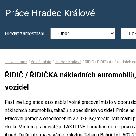
Práce Hradec Králové
Hledat zaměstnání
Hlavní strana
/
Volná místa
/
Hradec Králové
/
ŘIDIČ / ŘIDIČKA nákladních a
ŘIDIČ / ŘIDIČKA nákladních automobilů,
vozidel
Fastline Logistics s.r.o. nabízí volné pracovní místo v oboru 
nákladních automobilů, tahačů a speciálních vozidel. Práce na
Pracovní poměr s ohodnocením 27 328 Kč/měsíc. Minimální po
škola. Místem pracoviště je FASTLINE Logistics s.r.o. - praco
ihned. Další informace vám poskytne Tetiana Bahrii, tel.: 602 27