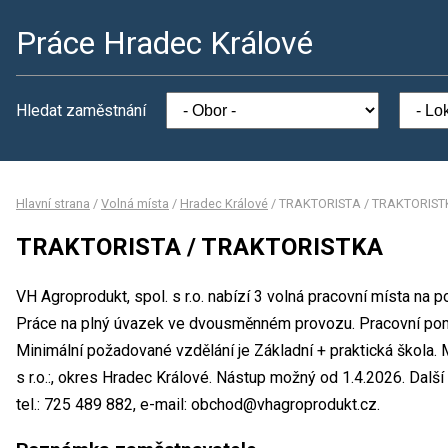
Práce Hradec Králové
Hledat zaměstnání
Hlavní strana
/
Volná místa
/
Hradec Králové
/
TRAKTORISTA / TRAKTORIST
TRAKTORISTA / TRAKTORISTKA
VH Agroprodukt, spol. s r.o. nabízí 3 volná pracovní místa 
Práce na plný úvazek ve dvousměnném provozu. Pracovní po
Minimální požadované vzdělání je Základní + praktická škola. 
s r.o.:, okres Hradec Králové. Nástup možný od 1.4.2026. Dalš
tel.: 725 489 882, e-mail: obchod@vhagroprodukt.cz.