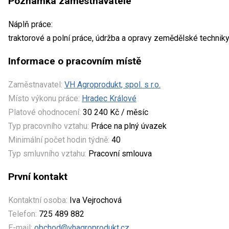
Poznámka zaměstnavatele
Náplň práce:
traktorové a polní práce, údržba a opravy zemědělské techniky
Informace o pracovním místě
Zaměstnavatel:
VH Agroprodukt, spol. s r.o.
Místo výkonu práce:
Hradec Králové
Platové ohodnocení:
30 240 Kč / měsíc
Typ pracovního vztahu:
Práce na plný úvazek
Minimální počet hodin týdně:
40
Typ smluvního vztahu:
Pracovní smlouva
První kontakt
Kontaktní osoba:
Iva Vejrochová
Telefon:
725 489 882
E-mail:
obchod@vhagroprodukt.cz