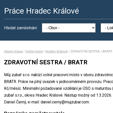
Práce Hradec Králové
Hledat zaměstnání
Hlavní strana
/
Volná místa
/
Hradec Králové
/
ZDRAVOTNÍ SESTRA / BRATR
ZDRAVOTNÍ SESTRA / BRATR
Můj zubař s.r.o. nabízí volné pracovní místo v oboru zdravot
BRATR. Práce na plný úvazek v jednosměnném provozu. Prac
Kč/měsíc. Minimální požadované vzdělání je ÚSO s maturitou 
zubař s.r.o., okres Hradec Králové. Nástup možný od 1.3.2026
Daniel Černý, e-mail: daniel.cerny@mujzubar.com.