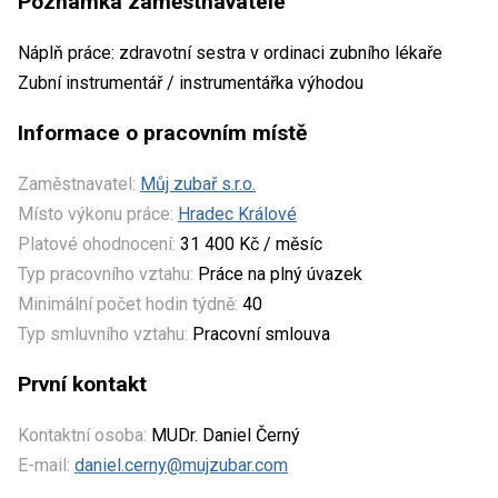
Poznámka zaměstnavatele
Náplň práce: zdravotní sestra v ordinaci zubního lékaře
Zubní instrumentář / instrumentářka výhodou
Informace o pracovním místě
Zaměstnavatel:
Můj zubař s.r.o.
Místo výkonu práce:
Hradec Králové
Platové ohodnocení:
31 400 Kč / měsíc
Typ pracovního vztahu:
Práce na plný úvazek
Minimální počet hodin týdně:
40
Typ smluvního vztahu:
Pracovní smlouva
První kontakt
Kontaktní osoba:
MUDr. Daniel Černý
E-mail:
daniel.cerny@mujzubar.com