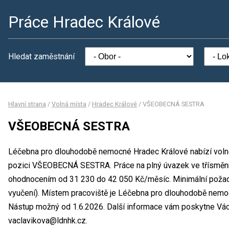
Práce Hradec Králové
Hledat zaměstnání
Hlavní strana
/
Volná místa
/
Hradec Králové
/
VŠEOBECNÁ SESTRA
VŠEOBECNÁ SESTRA
Léčebna pro dlouhodobě nemocné Hradec Králové nabízí volné 
pozici VŠEOBECNÁ SESTRA. Práce na plný úvazek ve třísměn
ohodnocením od 31 230 do 42 050 Kč/měsíc. Minimální požad
vyučení). Místem pracoviště je Léčebna pro dlouhodobě nemo
Nástup možný od 1.6.2026. Další informace vám poskytne Václa
vaclavikova@ldnhk.cz.