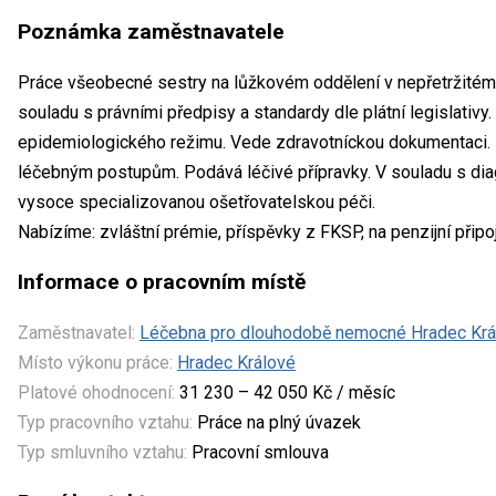
Poznámka zaměstnavatele
Práce všeobecné sestry na lůžkovém oddělení v nepřetržitém 
souladu s právními předpisy a standardy dle plátní legislativy
epidemiologického režimu. Vede zdravotníckou dokumentaci. P
léčebným postupům. Podává léčivé přípravky. V souladu s di
vysoce specializovanou ošetřovatelskou péči.
Nabízíme: zvláštní prémie, příspěvky z FKSP, na penzijní připo
Informace o pracovním místě
Zaměstnavatel:
Léčebna pro dlouhodobě nemocné Hradec Krá
Místo výkonu práce:
Hradec Králové
Platové ohodnocení:
31 230 – 42 050 Kč / měsíc
Typ pracovního vztahu:
Práce na plný úvazek
Typ smluvního vztahu:
Pracovní smlouva