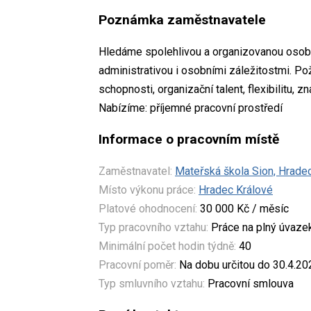
Poznámka zaměstnavatele
Hledáme spolehlivou a organizovanou osob
administrativou i osobními záležitostmi. 
schopnosti, organizační talent, flexibilitu, 
Nabízíme: příjemné pracovní prostředí
Informace o pracovním místě
Zaměstnavatel:
Mateřská škola Sion, Hrade
Místo výkonu práce:
Hradec Králové
Platové ohodnocení:
30 000 Kč / měsíc
Typ pracovního vztahu:
Práce na plný úvaze
Minimální počet hodin týdně:
40
Pracovní poměr:
Na dobu určitou do 30.4.20
Typ smluvního vztahu:
Pracovní smlouva