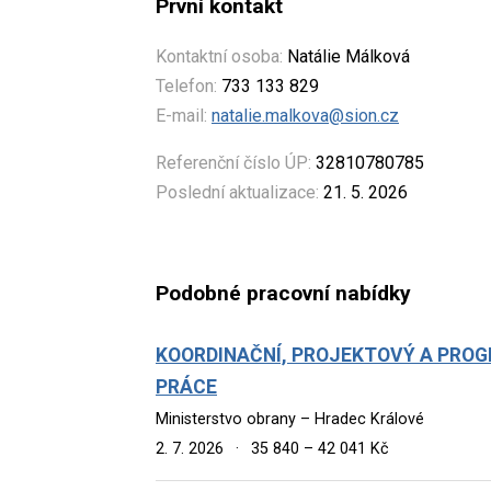
První kontakt
Kontaktní osoba:
Natálie Málková
Telefon:
733 133 829
E-mail:
natalie.malkova@sion.cz
Referenční číslo ÚP:
32810780785
Poslední aktualizace:
21. 5. 2026
Podobné pracovní nabídky
KOORDINAČNÍ, PROJEKTOVÝ A PRO
PRÁCE
Ministerstvo obrany – Hradec Králové
2. 7. 2026
·
35 840 – 42 041 Kč