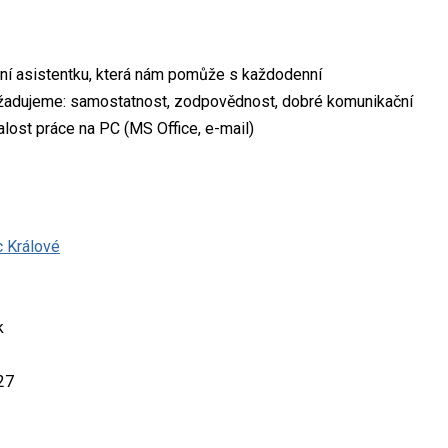
ní asistentku, která nám pomůže s každodenní
Požadujeme: samostatnost, zodpovědnost, dobré komunikační
znalost práce na PC (MS Office, e-mail)
c Králové
k
27