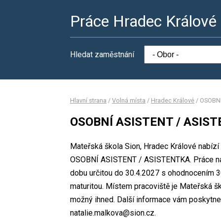
Práce Hradec Králové
Hledat zaměstnání
Hlavní strana
/
Volná místa
/
Hradec Králové
/
OSOBNÍ
OSOBNÍ ASISTENT / ASIS
Mateřská škola Sion, Hradec Králové nabízí 
OSOBNÍ ASISTENT / ASISTENTKA. Práce na 
dobu určitou do 30.4.2027 s ohodnocením 3
maturitou. Místem pracoviště je Mateřská š
možný ihned. Další informace vám poskytne N
natalie.malkova@sion.cz.