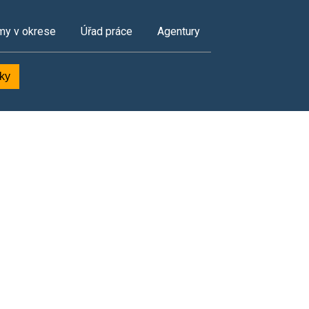
my v okrese
Úřad práce
Agentury
dky