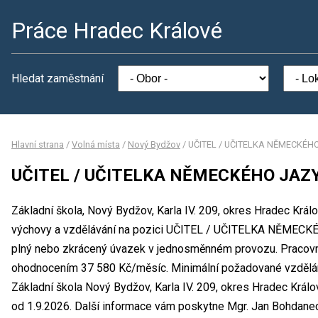
Práce Hradec Králové
Hledat zaměstnání
Hlavní strana
/
Volná místa
/
Nový Bydžov
/
UČITEL / UČITELKA NĚMECKÉHO
UČITEL / UČITELKA NĚMECKÉHO JAZY
Základní škola, Nový Bydžov, Karla IV. 209, okres Hradec Král
výchovy a vzdělávání na pozici UČITEL / UČITELKA NĚMECK
plný nebo zkrácený úvazek v jednosměnném provozu. Pracovní
ohodnocením 37 580 Kč/měsíc. Minimální požadované vzdělání
Základní škola Nový Bydžov, Karla IV. 209, okres Hradec Král
od 1.9.2026. Další informace vám poskytne Mgr. Jan Bohdanecký