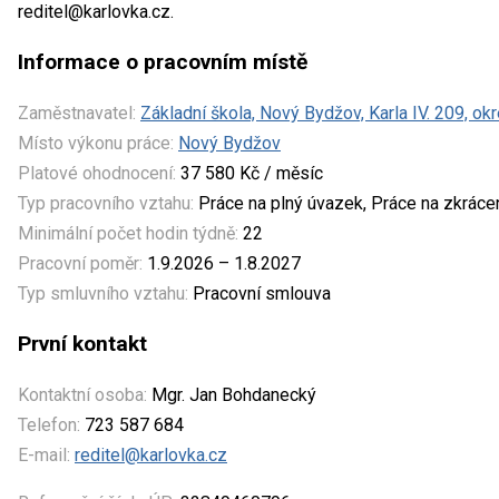
reditel@karlovka.cz.
Informace o pracovním místě
Zaměstnavatel:
Základní škola, Nový Bydžov, Karla IV. 209, o
Místo výkonu práce:
Nový Bydžov
Platové ohodnocení:
37 580 Kč / měsíc
Typ pracovního vztahu:
Práce na plný úvazek, Práce na zkrác
Minimální počet hodin týdně:
22
Pracovní poměr:
1.9.2026 – 1.8.2027
Typ smluvního vztahu:
Pracovní smlouva
První kontakt
Kontaktní osoba:
Mgr. Jan Bohdanecký
Telefon:
723 587 684
E-mail:
reditel@karlovka.cz