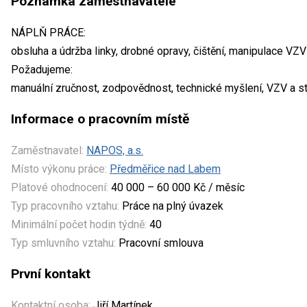
Poznámka zaměstnavatele
NÁPLŇ PRÁCE:
obsluha a údržba linky, drobné opravy, čištění, manipulace VZ
Požadujeme:
manuální zručnost, zodpovědnost, technické myšlení, VZV a s
Informace o pracovním místě
Zaměstnavatel:
NAPOS, a.s.
Místo výkonu práce:
Předměřice nad Labem
Platové ohodnocení:
40 000 – 60 000 Kč / měsíc
Typ pracovního vztahu:
Práce na plný úvazek
Minimální počet hodin týdně:
40
Typ smluvního vztahu:
Pracovní smlouva
První kontakt
Kontaktní osoba:
Jiří Martínek