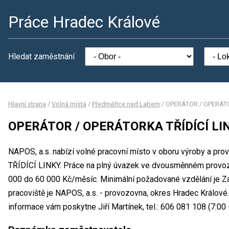
Práce Hradec Králové
Hledat zaměstnání
Hlavní strana
/
Volná místa
/
Předměřice nad Labem
/
OPERÁTOR / OPERÁTO
OPERÁTOR / OPERÁTORKA TŘÍDÍCÍ LI
NAPOS, a.s. nabízí volné pracovní místo v oboru výroby a 
TŘÍDÍCÍ LINKY. Práce na plný úvazek ve dvousměnném provo
000 do 60 000 Kč/měsíc. Minimální požadované vzdělání je Zá
pracoviště je NAPOS, a.s. - provozovna, okres Hradec Králové
informace vám poskytne Jiří Martínek, tel.: 606 081 108 (7:00 -