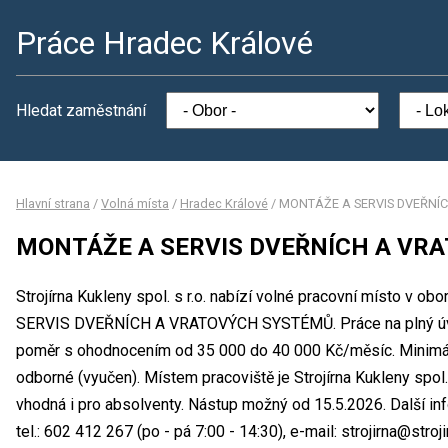
Práce Hradec Králové
Hledat zaměstnání
Hlavní strana
/
Volná místa
/
Hradec Králové
/
MONTÁŽE A SERVIS DVEŘNÍ
MONTÁŽE A SERVIS DVEŘNÍCH A VR
Strojírna Kukleny spol. s r.o. nabízí volné pracovní místo v o
SERVIS DVEŘNÍCH A VRATOVÝCH SYSTÉMŮ. Práce na plný úv
poměr s ohodnocením od 35 000 do 40 000 Kč/měsíc. Minimál
odborné (vyučen). Místem pracoviště je Strojírna Kukleny spol. 
vhodná i pro absolventy. Nástup možný od 15.5.2026. Další i
tel.: 602 412 267 (po - pá 7:00 - 14:30), e-mail: strojirna@stroji