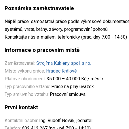
Poznámka zaměstnavatele
Náplň práce: samostatná práce podle výkresové dokumentace,
systémů, vrata, brány, závory, programování pohonů
Kontaktujte nás e-mailem, telefonicky (prac. dny 7:00 - 14:30)
Informace o pracovním místě
Zaměstnavatel:
Strojírna Kukleny spol. s r.o.
Místo výkonu práce:
Hradec Králové
Platové ohodnocení:
35 000 – 40 000 Kč / měsíc
Typ pracovního vztahu:
Práce na plný úvazek
Typ smluvního vztahu:
Pracovní smlouva
První kontakt
Kontaktní osoba:
Ing. Rudolf Novák, jednatel
Telefon:
602 412 267 (po - pá 7:00 - 14:30)