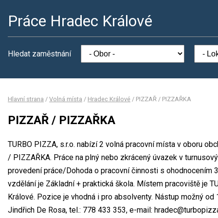
Práce Hradec Králové
Hledat zaměstnání
Hlavní strana
/
Volná místa
/
Hradec Králové
/
PIZZAŘ / PIZZAŘKA
PIZZAŘ / PIZZAŘKA
TURBO PIZZA, s.r.o. nabízí 2 volná pracovní místa v oboru ob
/ PIZZAŘKA. Práce na plný nebo zkrácený úvazek v turnusov
provedení práce/Dohoda o pracovní činnosti s ohodnocením 
vzdělání je Základní + praktická škola. Místem pracoviště je T
Králové. Pozice je vhodná i pro absolventy. Nástup možný od
Jindřich De Rosa, tel.: 778 433 353, e-mail: hradec@turbopizz