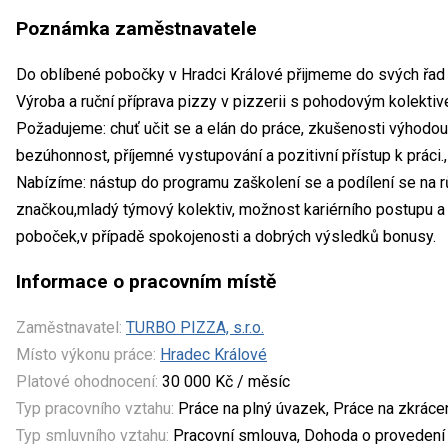
Poznámka zaměstnavatele
Do oblíbené pobočky v Hradci Králové přijmeme do svých řad 
Výroba a ruční příprava pizzy v pizzerii s pohodovým kolekti
Požadujeme: chuť učit se a elán do práce, zkušenosti výhodou
bezúhonnost, příjemné vystupování a pozitivní přístup k práci.,
Nabízíme: nástup do programu zaškolení se a podílení se na rů
značkou,mladý týmový kolektiv, možnost kariérního postupu a 
poboček,v případě spokojenosti a dobrých výsledků bonusy.
Informace o pracovním místě
Zaměstnavatel:
TURBO PIZZA, s.r.o.
Místo výkonu práce:
Hradec Králové
Platové ohodnocení:
30 000 Kč / měsíc
Typ pracovního vztahu:
Práce na plný úvazek, Práce na zkrác
Typ smluvního vztahu:
Pracovní smlouva, Dohoda o provedení 