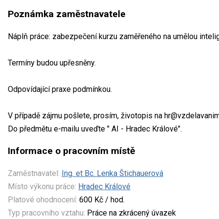
Poznámka zaměstnavatele
Náplň práce: zabezpečení kurzu zaměřeného na umělou inteligenc
Termíny budou upřesněny.
Odpovídající praxe podmínkou.
V případě zájmu pošlete, prosím, životopis na hr@vzdelavanim
Do předmětu e-mailu uveďte " AI - Hradec Králové".
Informace o pracovním místě
Zaměstnavatel:
Ing. et Bc. Lenka Štichauerová
Místo výkonu práce:
Hradec Králové
Platové ohodnocení:
600 Kč / hod.
Typ pracovního vztahu:
Práce na zkrácený úvazek