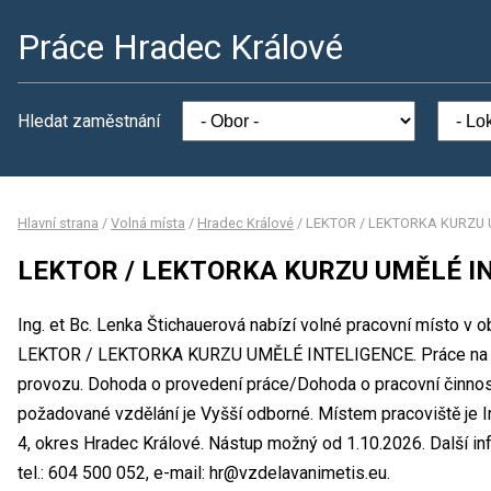
Práce Hradec Králové
Hledat zaměstnání
Hlavní strana
/
Volná místa
/
Hradec Králové
/
LEKTOR / LEKTORKA KURZU 
LEKTOR / LEKTORKA KURZU UMĚLÉ I
Ing. et Bc. Lenka Štichauerová nabízí volné pracovní místo v 
LEKTOR / LEKTORKA KURZU UMĚLÉ INTELIGENCE. Práce na 
provozu. Dohoda o provedení práce/Dohoda o pracovní činnos
požadované vzdělání je Vyšší odborné. Místem pracoviště je In
4, okres Hradec Králové. Nástup možný od 1.10.2026. Další i
tel.: 604 500 052, e-mail: hr@vzdelavanimetis.eu.