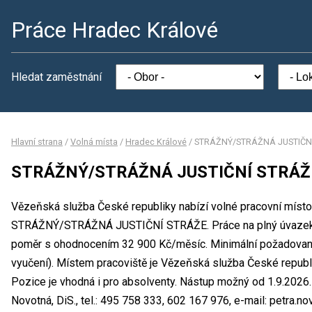
Práce Hradec Králové
Hledat zaměstnání
Hlavní strana
/
Volná místa
/
Hradec Králové
/
STRÁŽNÝ/STRÁŽNÁ JUSTIČN
STRÁŽNÝ/STRÁŽNÁ JUSTIČNÍ STRÁŽ
Vězeňská služba České republiky nabízí volné pracovní místo 
STRÁŽNÝ/STRÁŽNÁ JUSTIČNÍ STRÁŽE. Práce na plný úvazek 
poměr s ohodnocením 32 900 Kč/měsíc. Minimální požadované
vyučení). Místem pracoviště je Vězeňská služba České republi
Pozice je vhodná i pro absolventy. Nástup možný od 1.9.2026
Novotná, DiS., tel.: 495 758 333, 602 167 976, e-mail: petra.n