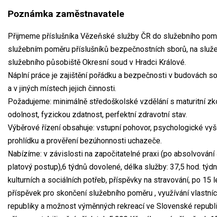
Poznámka zaměstnavatele
Přijmeme příslušníka Vězeňské služby ČR do služebního pomě
služebním poměru příslušníků bezpečnostních sborů, na služeb
služebního působiště Okresní soud v Hradci Králové.
Náplní práce je zajištění pořádku a bezpečnosti v budovách sou
a v jiných místech jejich činnosti.
Požadujeme: minimálně středoškolské vzdělání s maturitní z
odolnost, fyzickou zdatnost, perfektní zdravotní stav.
Výběrové řízení obsahuje: vstupní pohovor, psychologické vyše
prohlídku a prověření bezúhonnosti uchazeče.
Nabízíme: v závislosti na započitatelné praxi (po absolvování
platový postup),6 týdnů dovolené, délka služby: 37,5 hod. týdn
kulturních a sociálních potřeb, příspěvky na stravování, po 1
příspěvek pro skončení služebního poměru , využívání vlastní
republiky a možnost výměnných rekreací ve Slovenské republi