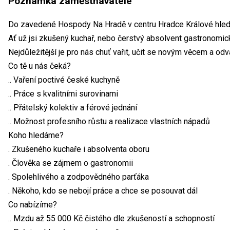
Poznámka zaměstnavatele
Do zavedené Hospody Na Hradě v centru Hradce Králové hled
Ať už jsi zkušený kuchař, nebo čerstvý absolvent gastronomick
Nejdůležitější je pro nás chuť vařit, učit se novým věcem a odv
Co tě u nás čeká?
.. Vaření poctivé české kuchyně
.. Práce s kvalitními surovinami
.. Přátelský kolektiv a férové jednání
.. Možnost profesního růstu a realizace vlastních nápadů
Koho hledáme?
. Zkušeného kuchaře i absolventa oboru
. Člověka se zájmem o gastronomii
. Spolehlivého a zodpovědného parťáka
. Někoho, kdo se nebojí práce a chce se posouvat dál
Co nabízíme?
.. Mzdu až 55 000 Kč čistého dle zkušeností a schopností