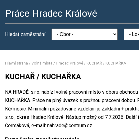
Práce Hradec Králové
Hledat zaměstnání
Hlavní strana
/
Volná místa
/
Hradec Králové
/
KUCHAŘ / KUCHAŘKA
KUCHAŘ / KUCHAŘKA
NA HRADĚ, s.r.o. nabízí volné pracovní místo v oboru obchod
KUCHAŘKA. Práce na plný úvazek s pružnou pracovní dobou.
Kč/měsíc. Minimální požadované vzdělání je Základní + prakt
s.r.o., okres Hradec Králové. Nástup možný od 7.7.2026. Dalš
Čermáková, e-mail: nahrade@centrum.cz.