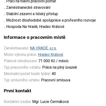
.. Práci na hlavní pracovní poměr
.. Zaměstnanecké stravování
.. Stabilní zázemí a lidský přístup
.. Možnost dlouhodobé spolupráce a profesního rozvoje
.. Hospoda Na Hradě, Hradec Králové
Informace o pracovním místě
Zaměstnavatel:
NA HRADĚ, s.r.o.
Místo výkonu práce:
Hradec Králové
Platové ohodnocení:
71 000 Kč / měsíc
Typ pracovního vztahu:
Práce na plný úvazek
Minimální počet hodin týdně:
40
Typ smluvního vztahu:
Pracovní smlouva
První kontakt
Kontaktní osoba:
Mgr. Lucie Čermáková