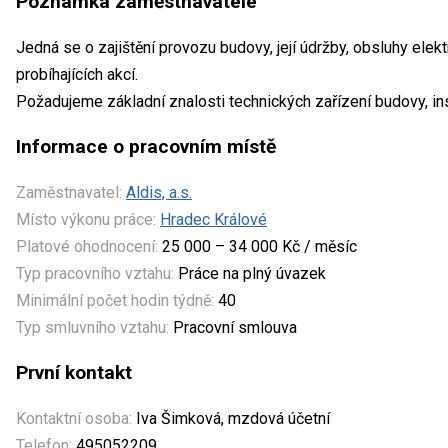
Poznámka zaměstnavatele
Jedná se o zajištění provozu budovy, její údržby, obsluhy elektr
probíhajících akcí.
Požadujeme základní znalosti technických zařízení budovy, in
Informace o pracovním místě
Zaměstnavatel:
Aldis, a.s.
Místo výkonu práce:
Hradec Králové
Platové ohodnocení:
25 000 – 34 000 Kč / měsíc
Typ pracovního vztahu:
Práce na plný úvazek
Minimální počet hodin týdně:
40
Typ smluvního vztahu:
Pracovní smlouva
První kontakt
Kontaktní osoba:
Iva Šimková, mzdová účetní
Telefon:
495052209