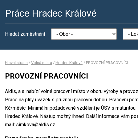
Práce Hradec Králové
Hledat zaměstnání
Hlavní strana
/
Volná místa
/
Hradec Králové
/
PROVOZNÍ PRACOVNÍCI
PROVOZNÍ PRACOVNÍCI
Aldis, a.s. nabízí volné pracovní místo v oboru výroby a pr
Práce na plný úvazek s pružnou pracovní dobou. Pracovní p
Kč/měsíc. Minimální požadované vzdělání je ÚSV s maturitou. M
Hradec Králové. Nástup možný ihned. Další informace vám pos
mail: simkova@aldis.cz.