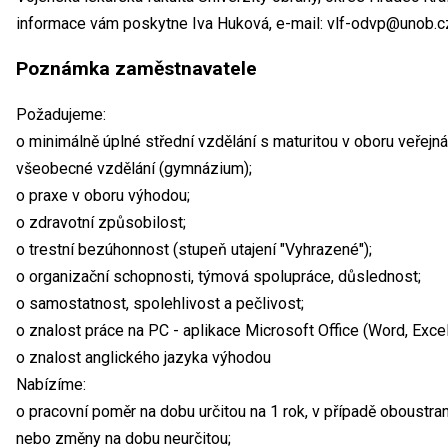
informace vám poskytne Iva Huková, e-mail: vlf-odvp@unob.c
Poznámka zaměstnavatele
Požadujeme:
o minimálně úplné střední vzdělání s maturitou v oboru veře
všeobecné vzdělání (gymnázium);
o praxe v oboru výhodou;
o zdravotní způsobilost;
o trestní bezúhonnost (stupeň utajení "Vyhrazené");
o organizační schopnosti, týmová spolupráce, důslednost;
o samostatnost, spolehlivost a pečlivost;
o znalost práce na PC - aplikace Microsoft Office (Word, Exce
o znalost anglického jazyka výhodou
Nabízíme:
o pracovní poměr na dobu určitou na 1 rok, v případě oboustr
nebo změny na dobu neurčitou;