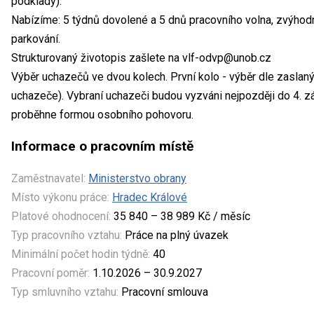
podklady).
Nabízíme: 5 týdnů dovolené a 5 dnů pracovního volna, zvýhodn
parkování.
Strukturovaný životopis zašlete na vlf-odvp@unob.cz
Výběr uchazečů ve dvou kolech. První kolo - výběr dle zaslan
uchazeče). Vybraní uchazeči budou vyzváni nejpozději do 4. zá
proběhne formou osobního pohovoru.
Informace o pracovním místě
Zaměstnavatel:
Ministerstvo obrany
Místo výkonu práce:
Hradec Králové
Platové ohodnocení:
35 840 – 38 989 Kč / měsíc
Typ pracovního vztahu:
Práce na plný úvazek
Minimální počet hodin týdně:
40
Pracovní poměr:
1.10.2026 – 30.9.2027
Typ smluvního vztahu:
Pracovní smlouva