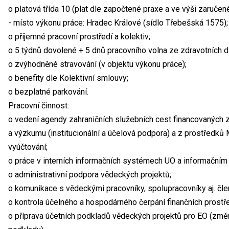
o platová třída 10 (plat dle započtené praxe a ve výši zaručené
- místo výkonu práce: Hradec Králové (sídlo Třebešská 1575);
o příjemné pracovní prostředí a kolektiv;
o 5 týdnů dovolené + 5 dnů pracovního volna ze zdravotních 
o zvýhodněné stravování (v objektu výkonu práce);
o benefity dle Kolektivní smlouvy;
o bezplatné parkování.
Pracovní činnost:
o vedení agendy zahraničních služebních cest financovaných 
a výzkumu (institucionální a účelová podpora) a z prostředků M
vyúčtování;
o práce v interních informačních systémech UO a informační
o administrativní podpora vědeckých projektů;
o komunikace s vědeckými pracovníky, spolupracovníky aj. čle
o kontrola účelného a hospodárného čerpání finančních prostř
o příprava účetních podkladů vědeckých projektů pro EO (změ