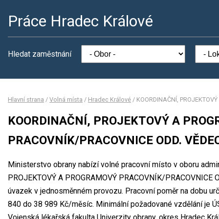
Práce Hradec Králové
Hledat zaměstnání
Hlavní strana
/
Volná místa
/
Hradec Králové
/
KOORDINAČNÍ, PROJEKTOVÝ
KOORDINAČNÍ, PROJEKTOVÝ A PRO
PRACOVNÍK/PRACOVNICE ODD. VĚDE
Ministerstvo obrany nabízí volné pracovní místo v oboru adm
PROJEKTOVÝ A PROGRAMOVÝ PRACOVNÍK/PRACOVNICE ODD.
úvazek v jednosměnném provozu. Pracovní poměr na dobu urč
840 do 38 989 Kč/měsíc. Minimální požadované vzdělání je ÚS
Vojenská lékařská fakulta Univerzity obrany, okres Hradec Kr